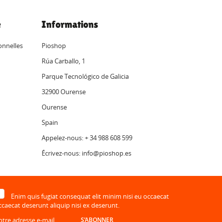
e
Informations
onnelles
Pioshop
Rúa Carballo, 1
Parque Tecnológico de Galicia
32900 Ourense
Ourense
Spain
Appelez-nous: + 34 988 608 599
Écrivez-nous: info@pioshop.es
Enim quis fugiat consequat elit minim nisi eu occaecat
ccaecat deserunt aliquip nisi ex deserunt.
S’ABONNER