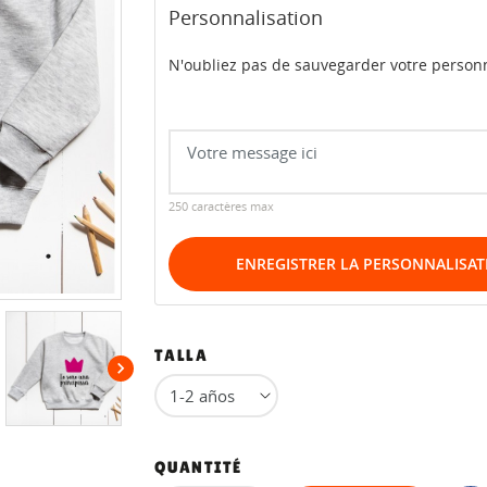
Personnalisation
N'oubliez pas de sauvegarder votre personn
250 caractères max
ENREGISTRER LA PERSONNALISAT
TALLA

QUANTITÉ