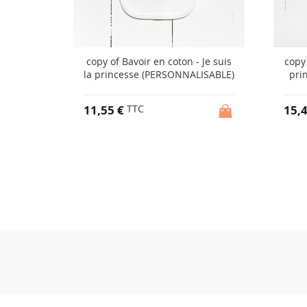
ces - Je
copy of Bavoir en coton - Je suis
copy 
.
la princesse (PERSONNALISABLE)
pri
11,55 €
15,
TTC