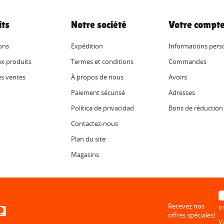
its
Notre société
Votre compt
ons
Expédition
Informations pers
x produits
Termes et conditions
Commandes
es ventes
À propos de nous
Avoirs
Paiement sécurisé
Adresses
Política de privacidad
Bons de réduction
Contactez-nous
Plan du site
Magasins
Recevez nos
o
offres spéciales!