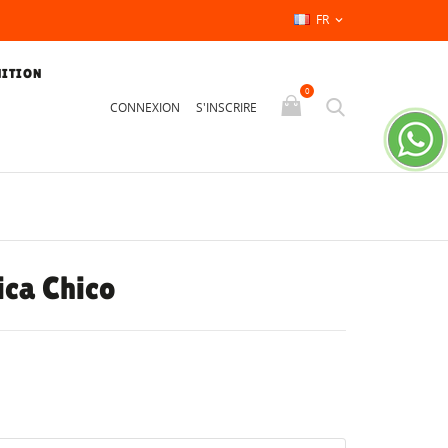
FR

NITION
0
CONNEXION
S'INSCRIRE
ica Chico