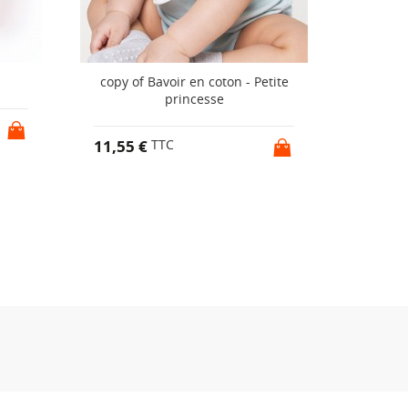
copy of Bavoir en coton - Petite
Bav
princesse
11,55 €
11,55 
TTC