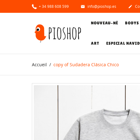
+ 34 988 608 599
info@pioshop.es
Co


NOUVEAU-NÉ
BODYS
ART
ESPECIAL NAVI
Accueil
copy of Sudadera Clásica Chico