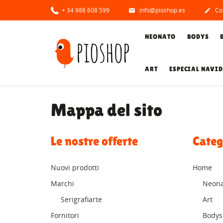
+ 34 988 608 599
info@pioshop.es
Con


NEONATO
BODYS
ART
ESPECIAL NAVI
Mappa del sito
Le nostre offerte
Categ
Nuovi prodotti
Home
Marchi
Neona
Serigrafiarte
Art
Fornitori
Bodys