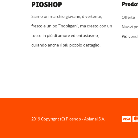
PIOSHOP
Prodot
Siamo un marchio giovane, divertente,
Offerte
fresco e un po '"hooligan", ma creato con un
Nuovi pr
tocco in più di amore ed entusiasmo,
Più vend
curando anche il più piccolo dettaglio.
2019 Copyright (C) Pioshop - Ablanal S.A.