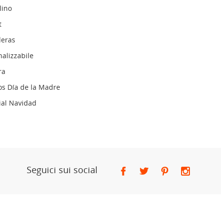
lino
t
eras
alizzabile
ra
os Día de la Madre
ial Navidad
Seguici sui social