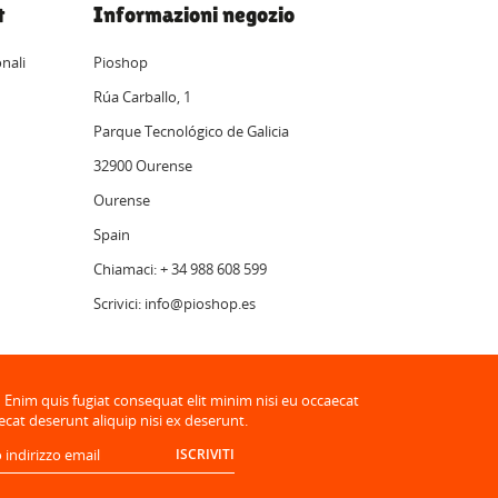
t
Informazioni negozio
nali
Pioshop
Rúa Carballo, 1
Parque Tecnológico de Galicia
32900 Ourense
Ourense
Spain
Chiamaci: + 34 988 608 599
Scrivici: info@pioshop.es
Enim quis fugiat consequat elit minim nisi eu occaecat
ecat deserunt aliquip nisi ex deserunt.
ISCRIVITI