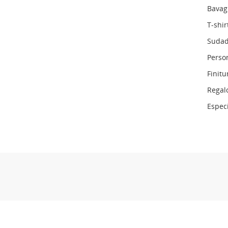
Bavag
T-shir
Sudad
Person
Finitu
Regal
Espec