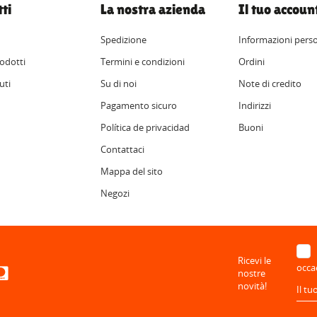
ti
La nostra azienda
Il tuo accoun
Spedizione
Informazioni perso
odotti
Termini e condizioni
Ordini
uti
Su di noi
Note di credito
Pagamento sicuro
Indirizzi
Política de privacidad
Buoni
Contattaci
Mappa del sito
Negozi
Ricevi le
occa
nostre
novità!