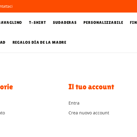
tattaci
BAVAGLINO
T-SHIRT
SUDADERAS
PERSONALIZZABILE
FI
DAD
REGALOS DÍA DE LA MADRE
orie
Il tuo account
Entra
to
Crea nuovo account