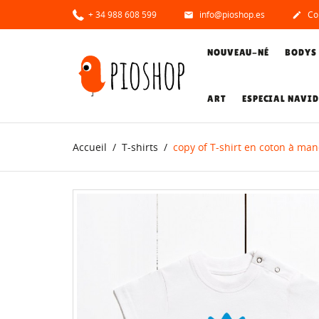
+ 34 988 608 599
info@pioshop.es
Co


NOUVEAU-NÉ
BODYS
ART
ESPECIAL NAVI
Accueil
T-shirts
copy of T-shirt en coton à ma