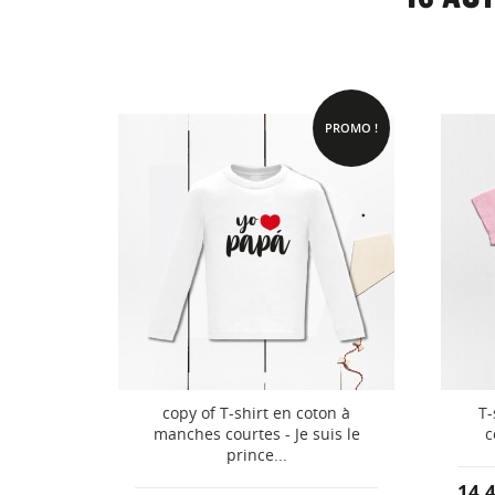
PROMO !
PROMO !
jer
copy of T-shirt en coton à
T-
manches courtes - Je suis le
c
prince...
14,