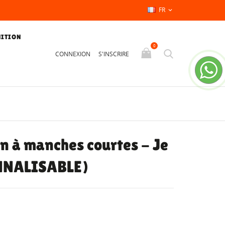
FR

NITION
0
CONNEXION
S'INSCRIRE
on à manches courtes - Je
ONNALISABLE)