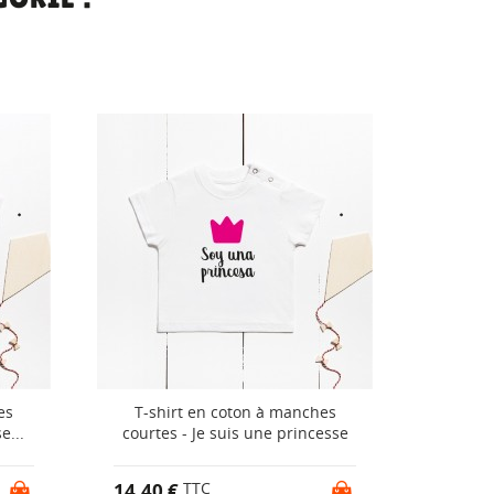
es
T-shirt en coton à manches
T-sh
e...
courtes - Je suis une princesse
c
14,40 €
14,40 
TTC