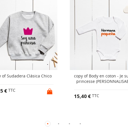
 of Sudadera Clásica Chico
copy of Body en coton - Je su
princesse (PERSONNALISA
25 €
TTC
15,40 €
TTC