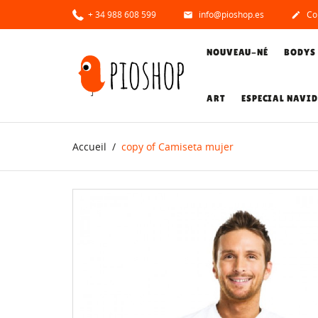
+ 34 988 608 599
info@pioshop.es
Co


NOUVEAU-NÉ
BODYS
ART
ESPECIAL NAVI
Accueil
copy of Camiseta mujer