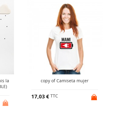
PACK
is la
copy of Camiseta mujer
Nouve
BLE)
17,03 €
TTC
24,95 