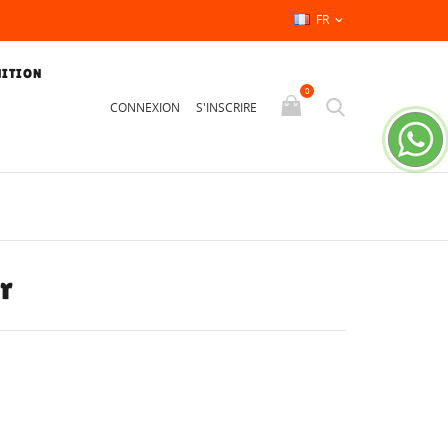
FR

NITION
0
CONNEXION
S'INSCRIRE
r