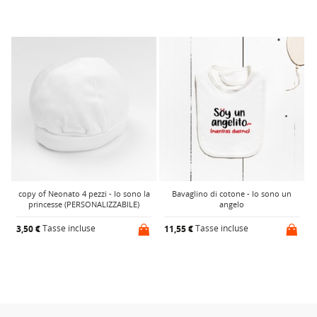
copy of Neonato 4 pezzi - Io sono la
Bavaglino di cotone - Io sono un
princesse (PERSONALIZZABILE)
angelo
Tasse incluse
Tasse incluse
3,50 €
11,55 €
1