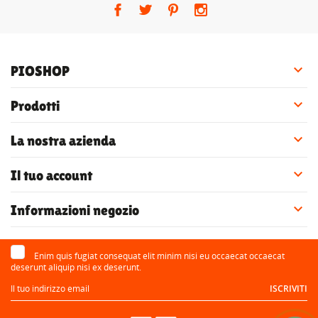

PIOSHOP

Prodotti

La nostra azienda

Il tuo account

Informazioni negozio
Enim quis fugiat consequat elit minim nisi eu occaecat occaecat
deserunt aliquip nisi ex deserunt.
ISCRIVITI