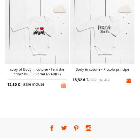
copy of Body in cotone - I am the
Body in cotone - Piccolo principe
princess (PERSONALIZZABILE)
Tasse incluse
13,32 €
Tasse incluse
12,50 €
1