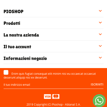

PIOSHOP

Prodotti

La nostra azienda

Il tuo account

Informazioni negozio
Enim quis fugiat consequat elit minim nisi eu occaecat occaecat
deserunt aliquip nisi ex deserunt.
ISCRIVITI
2019 Copyright (C) Pioshop - Ablanal S.A.