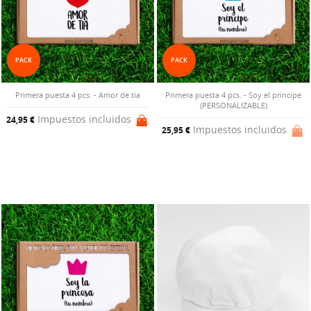
PACK
PACK
Primera puesta 4 pcs. - Amor de tía
Primera puesta 4 pcs. - Soy el príncipe
(PERSONALIZABLE)
Impuestos incluidos
24,95 €
Impuestos incluidos
25,95 €