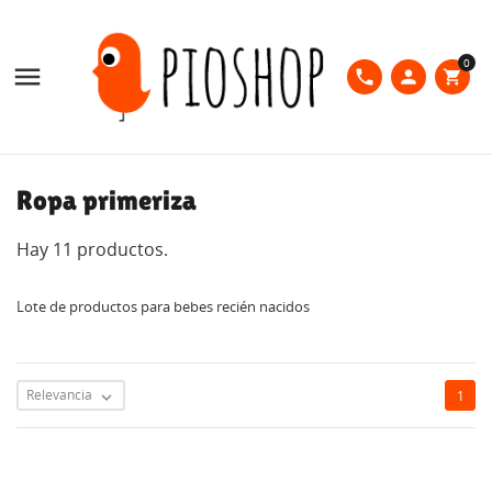
0

phone
person
shopping_cart
Ropa primeriza
Hay 11 productos.
Lote de productos para bebes recién nacidos
Relevancia
1
