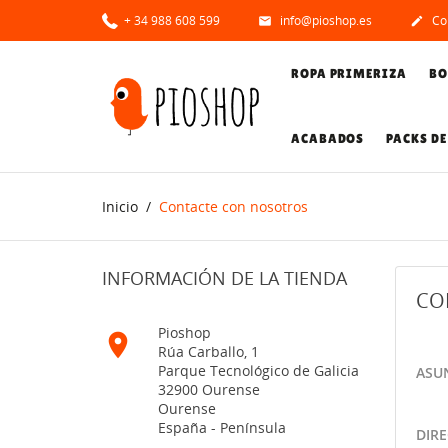
+ 34 988 608 599
info@pioshop.es
Con


ROPA PRIMERIZA
BO
ACABADOS
PACKS DE
Inicio
Contacte con nosotros
INFORMACIÓN DE LA TIENDA
CO
Pioshop

Rúa Carballo, 1
Parque Tecnológico de Galicia
ASU
32900 Ourense
Ourense
España - Península
DIR