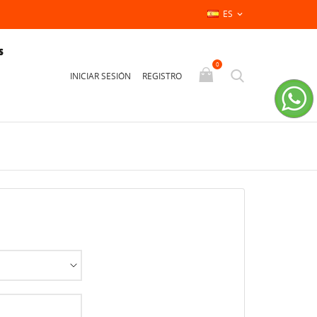
ES

S
0
INICIAR SESIÓN
REGISTRO