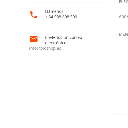
ELE
Llámenos:

ARC
+ 34 988 608 599
MEN

Envíenos un correo
electrónico:
info@pioshop.es