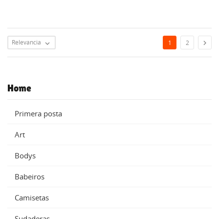
Relevancia

1
2

Home
Primera posta
Art
Bodys
Babeiros
Camisetas
Sudaderas