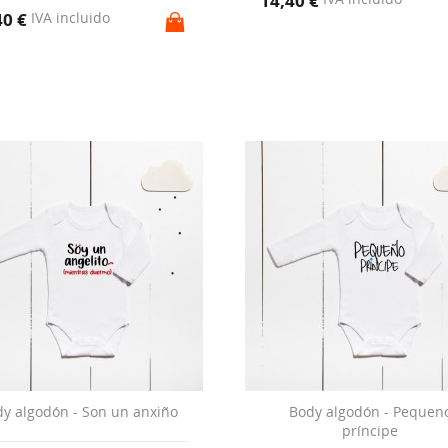
14,40 €
40 €
IVA incluido
y algodón - Son un anxiño
Body algodón - Pequen
príncipe