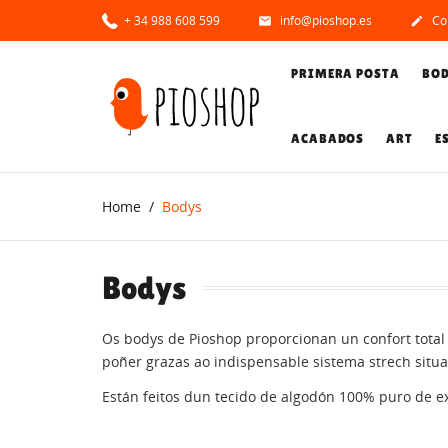
+ 34 988 608 599
info@pioshop.es
Co


PRIMERA POSTA
BO
ACABADOS
ART
E
Home
Bodys
Bodys
Os bodys de Pioshop proporcionan un confort total
poñer grazas ao indispensable sistema strech situ
Están feitos dun tecido de algodón 100% puro de ex