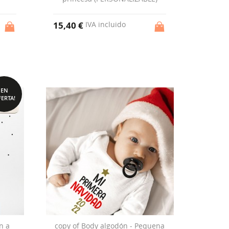
15,40 €
IVA incluido
EN
ERTA!
n a
copy of Body algodón - Pequena