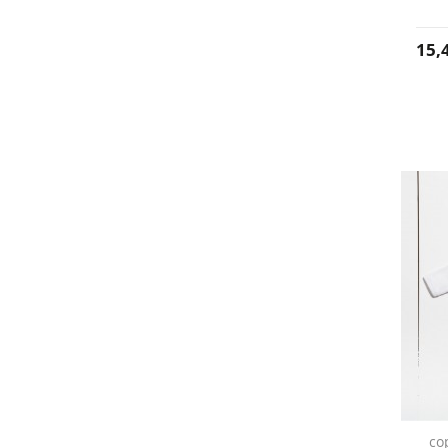
15,
co