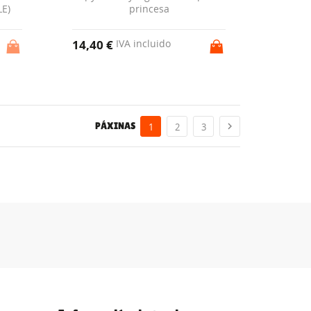
LE)
princesa
14,40 €
IVA incluido
PÁXINAS

1
2
3