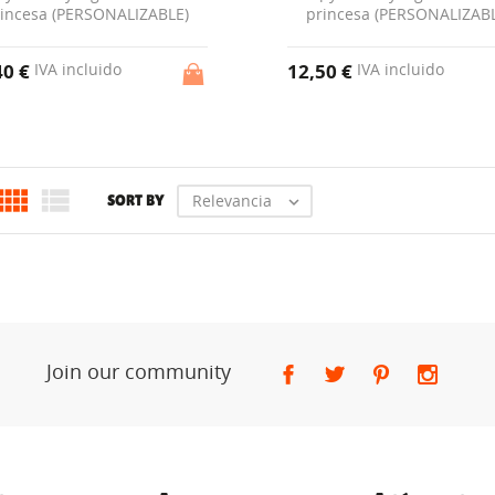
incesa (PERSONALIZABLE)
princesa (PERSONALIZAB
40 €
12,50 €
IVA incluido
IVA incluido


Relevancia
SORT BY

Join our community