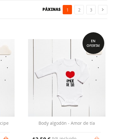
PÁXINAS

1
2
3
EN
OFERTA!
cipe
Body algodón - Amor de tía
IVA incluido