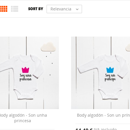


Relevancia
SORT BY

Body algodón - Son unha
Body algodón - Son un prín
princesa
IVA incluido