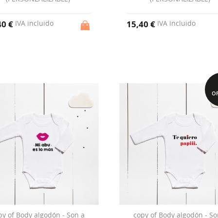
40 €
15,40 €
IVA incluido
IVA incluido
OF
py of Body algodón - Son a
copy of Body algodón - So