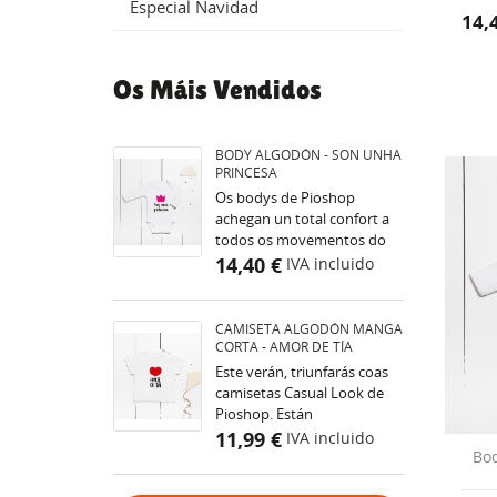
Especial Navidad
14,
Os Máis Vendidos
BODY ALGODÓN - SON UNHA
PRINCESA
Os bodys de Pioshop
achegan un total confort a
todos os movementos do
teu pequeno pola calidade
14,40 €
IVA incluido
do seu tecido. Ademais, son
facilísimos de quitar e...
CAMISETA ALGODÓN MANGA
CORTA - AMOR DE TÍA
Este verán, triunfarás coas
camisetas Casual Look de
Pioshop. Están
confeccionadas cun tecido
11,99 €
IVA incluido
de algodón 100% peiteado
Bod
de excelente calidade e...