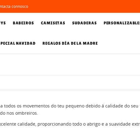
ntacta connosco
DYS
BABEIROS
CAMISETAS
SUDADERAS
PERSONALIZABLE
SPECIAL NAVIDAD
REGALOS DÍA DE LA MADRE
 a todos os movementos do teu pequeno debido á calidade do seu te
ado nos ombreiros.
celente calidade, proporcionando todo o abrigo e a suavidade extr