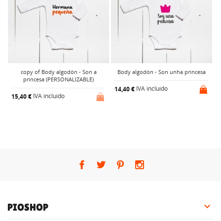
copy of Body algodón - Son a
Body algodón - Son unha princesa
princesa (PERSONALIZABLE)
IVA incluido
14,40 €
1
IVA incluido
15,40 €

PIOSHOP