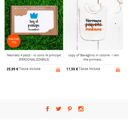
PACCHE
TTO
Neonato 4 pezzi - Io sono le principe
copy of Bavaglino in cotone - I am
(PERSONALIZZABILE)
the princess...
1
Tasse incluse
Tasse incluse
25,95 €
11,55 €