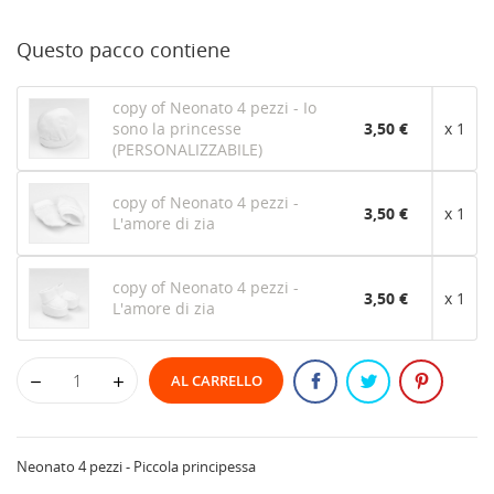
Questo pacco contiene
copy of Neonato 4 pezzi - Io
sono la princesse
3,50 €
x 1
(PERSONALIZZABILE)
copy of Neonato 4 pezzi -
3,50 €
x 1
L'amore di zia
copy of Neonato 4 pezzi -
3,50 €
x 1
L'amore di zia
AL CARRELLO
Neonato 4 pezzi - Piccola principessa