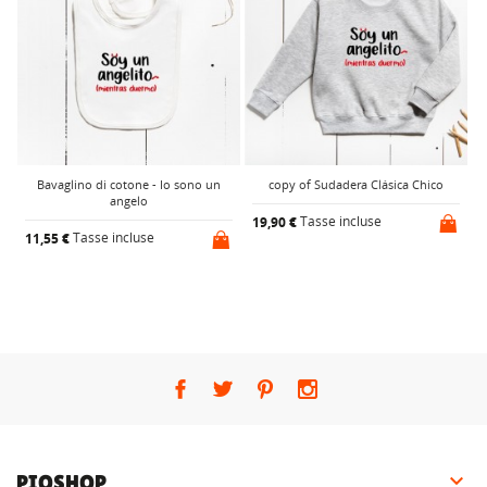
Bavaglino di cotone - Io sono un
copy of Sudadera Clásica Chico
angelo
Tasse incluse
19,90 €
Tasse incluse
11,55 €
2

PIOSHOP