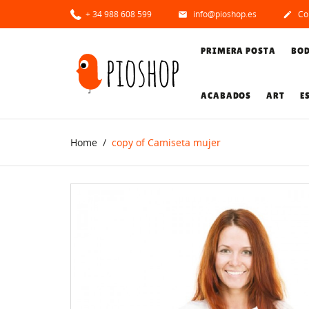
+ 34 988 608 599
info@pioshop.es
Co


PRIMERA POSTA
BO
ACABADOS
ART
E
Home
copy of Camiseta mujer