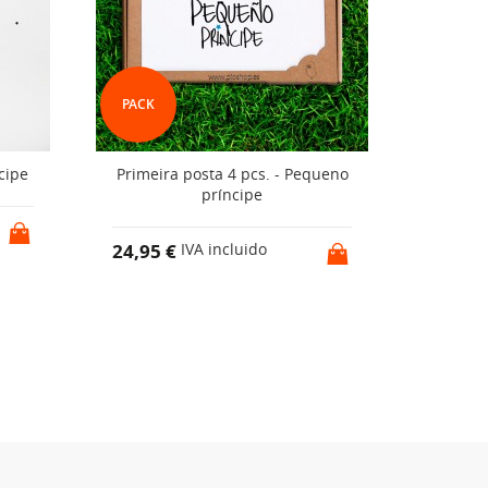
PACK
cipe
Primeira posta 4 pcs. - Pequeno
Babeir
príncipe
10,00 
24,95 €
IVA incluido