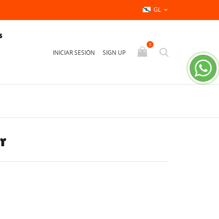
GL

S
0
INICIAR SESIÓN
SIGN UP
r