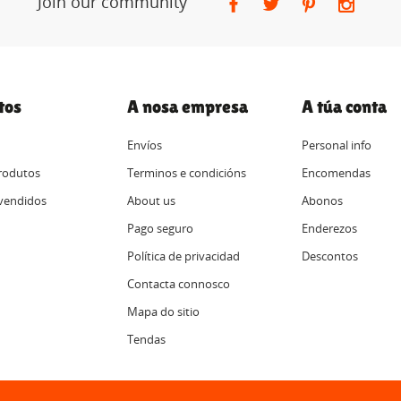
Join our community
tos
A nosa empresa
A túa conta
Envíos
Personal info
rodutos
Terminos e condicións
Encomendas
vendidos
About us
Abonos
Pago seguro
Enderezos
Política de privacidad
Descontos
Contacta connosco
Mapa do sitio
Tendas