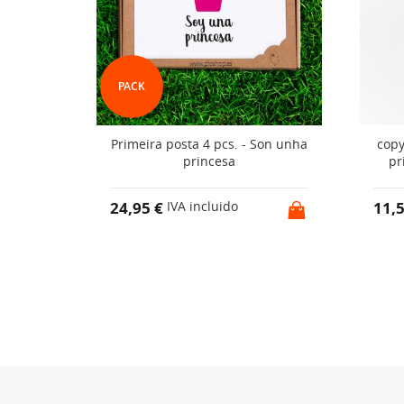
PACK
e tía
Primeira posta 4 pcs. - Son unha
copy
princesa
pr
24,95 €
11,
IVA incluido