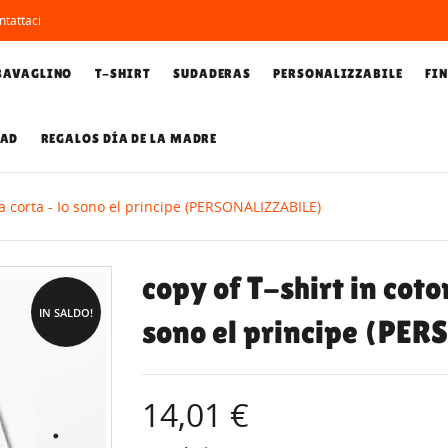
tattaci
BAVAGLINO
T-SHIRT
SUDADERAS
PERSONALIZZABILE
FI
DAD
REGALOS DÍA DE LA MADRE
a corta - Io sono el principe (PERSONALIZZABILE)
copy of T-shirt in coto
IN SALDO!
sono el principe (PE
14,01 €