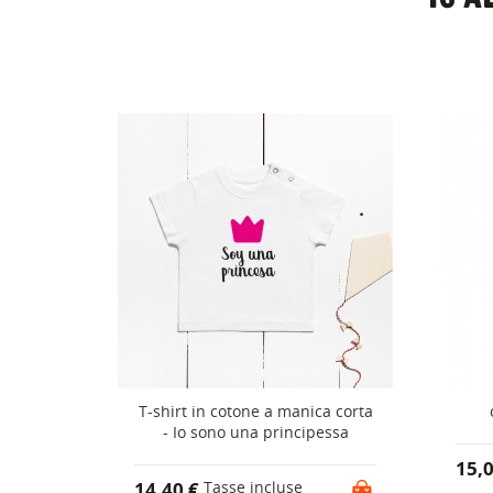
a corta
T-shirt in cotone a manica corta
a...
- Io sono una principessa
15,
14,40 €
Tasse incluse