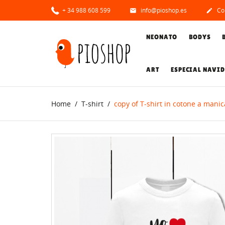
+ 34 988 608 599
info@pioshop.es
Con


NEONATO
BODYS
ART
ESPECIAL NAVI
Home
T-shirt
copy of T-shirt in cotone a manic