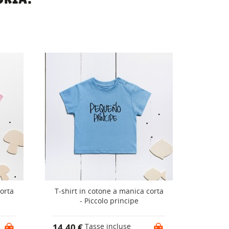
corta
T-shirt in cotone a manica corta
cop
- Piccolo principe
15,01 
14,40 €
Tasse incluse