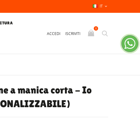
IT

NITURA
0
ACCEDI
ISCRIVITI
ne a manica corta - Io
RSONALIZZABILE)