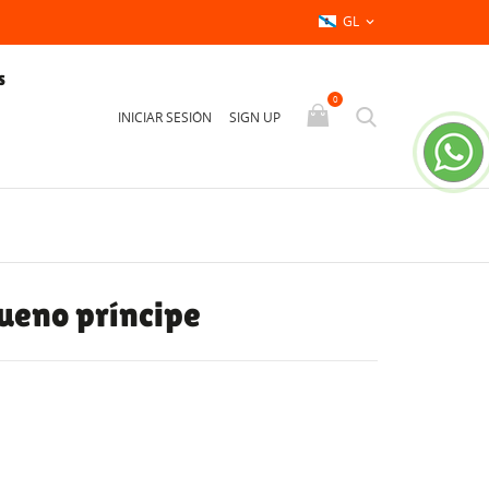
GL

S
0
INICIAR SESIÓN
SIGN UP
ueno príncipe