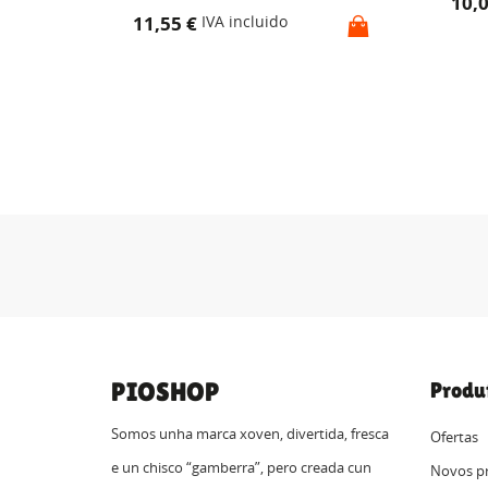
10,
11,55 €
IVA incluido
PIOSHOP
Produ
Somos unha marca xoven, divertida, fresca
Ofertas
e un chisco “gamberra”, pero creada cun
Novos p