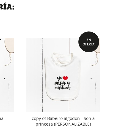
RÍA:
EN
OFERTA!
na
copy of Babeiro algodón - Son a
Bab
princesa (PERSONALIZABLE)