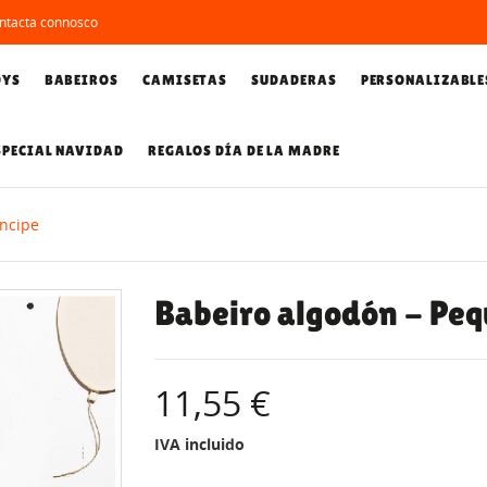
ntacta connosco
DYS
BABEIROS
CAMISETAS
SUDADERAS
PERSONALIZABLE
SPECIAL NAVIDAD
REGALOS DÍA DE LA MADRE
íncipe
Babeiro algodón - Peq
11,55 €
IVA incluido