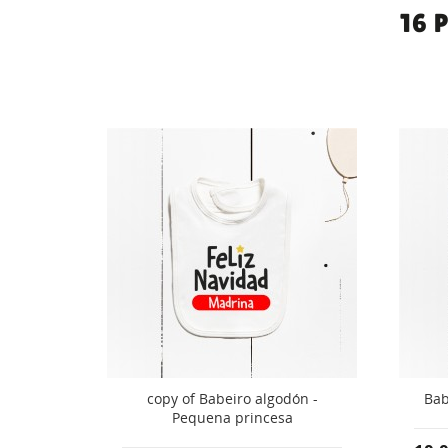
16 
príncipe
copy of Babeiro algodón -
Bab
)
Pequena princesa