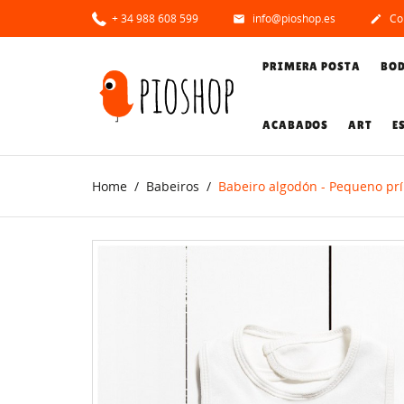
+ 34 988 608 599
info@pioshop.es
Co


PRIMERA POSTA
BO
ACABADOS
ART
E
Home
Babeiros
Babeiro algodón - Pequeno pr