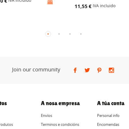
00 €
IVA incluido
11,55 €
IVA incluido
Join our community
tos
A nosa empresa
A túa conta
Envíos
Personal info
rodutos
Terminos e condicións
Encomendas