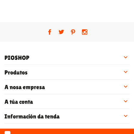

PIOSHOP

Produtos

A nosa empresa

A túa conta

Información da tenda