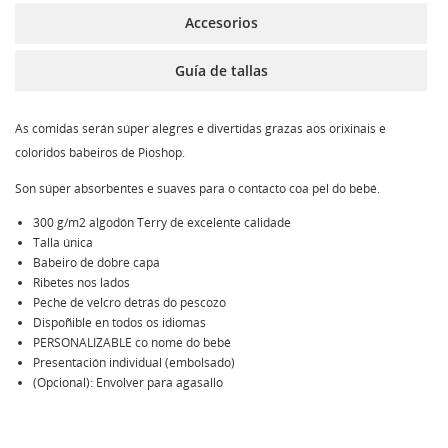
Accesorios
Guía de tallas
As comidas serán súper alegres e divertidas grazas aos orixinais e
coloridos babeiros de Pioshop.
Son súper absorbentes e suaves para o contacto coa pel do bebé.
300 g/m2 algodón Terry de excelente calidade
Talla única
Babeiro de dobre capa
Ribetes nos lados
Peche de velcro detrás do pescozo
Dispoñible en todos os idiomas
PERSONALIZABLE co nome do bebé
Presentación individual (embolsado)
(Opcional): Envolver para agasallo