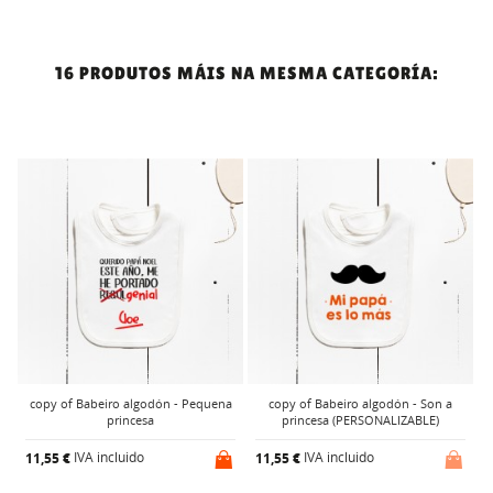
16 PRODUTOS MÁIS NA MESMA CATEGORÍA:
a
copy of Babeiro algodón - Pequena
copy of Babeiro algodón - Son a
princesa
princesa (PERSONALIZABLE)
IVA incluido
IVA incluido
11,55 €
11,55 €
1