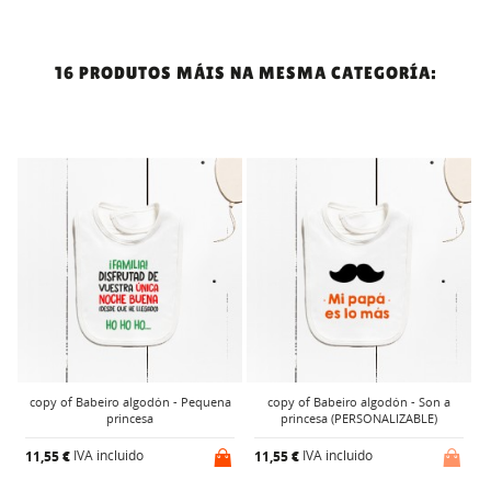
16 PRODUTOS MÁIS NA MESMA CATEGORÍA:
copy of Babeiro algodón - Pequena
copy of Babeiro algodón - Son a
princesa
princesa (PERSONALIZABLE)
IVA incluido
IVA incluido
11,55 €
11,55 €
1