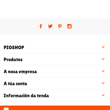

PIOSHOP

Produtos

A nosa empresa

A túa conta

Información da tenda