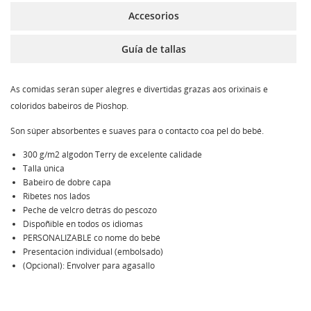
Accesorios
Guía de tallas
As comidas serán súper alegres e divertidas grazas aos orixinais e
coloridos babeiros de Pioshop.
Son súper absorbentes e suaves para o contacto coa pel do bebé.
300 g/m2 algodón Terry de excelente calidade
Talla única
Babeiro de dobre capa
Ribetes nos lados
Peche de velcro detrás do pescozo
Dispoñible en todos os idiomas
PERSONALIZABLE co nome do bebé
Presentación individual (embolsado)
(Opcional): Envolver para agasallo