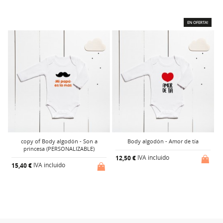
EN OFERTA!
a
copy of Body algodón - Son a
Body algodón - Amor de tía
princesa (PERSONALIZABLE)
IVA incluido
12,50 €
IVA incluido
15,40 €
1