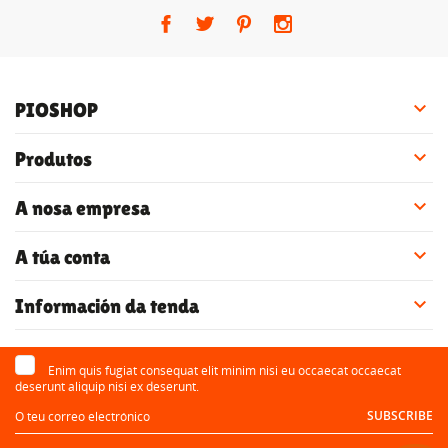

PIOSHOP

Produtos

A nosa empresa

A túa conta

Información da tenda
Enim quis fugiat consequat elit minim nisi eu occaecat occaecat
deserunt aliquip nisi ex deserunt.
SUBSCRIBE